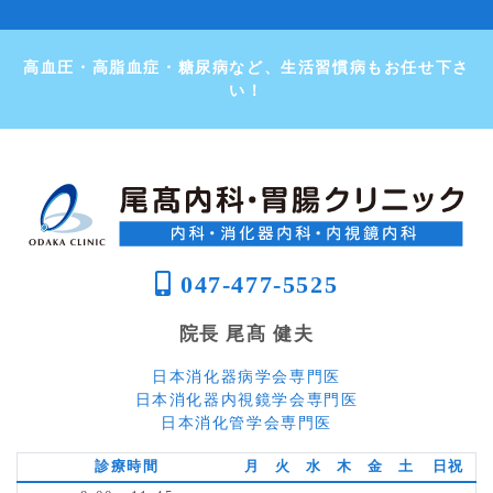
高血圧・高脂血症・糖尿病など、生活習慣病もお任せ下さ
い！
047-477-5525
院長 尾髙 健夫
日本消化器病学会専門医
日本消化器内視鏡学会専門医
日本消化管学会専門医
診療時間
月
火
水
木
金
土
日祝