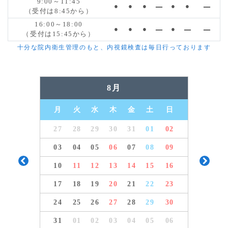
9:00～11:45
●
●
●
―
●
●
―
（受付は8:45から）
16:00～18:00
●
●
●
―
●
―
―
（受付は15:45から）
十分な院内衛生管理のもと、内視鏡検査は毎日行っております
8月
月
火
水
木
金
土
日
27
28
29
30
31
01
02
03
04
05
06
07
08
09
Previous
10
11
12
13
14
15
16
Next
17
18
19
20
21
22
23
24
25
26
27
28
29
30
31
01
02
03
04
05
06