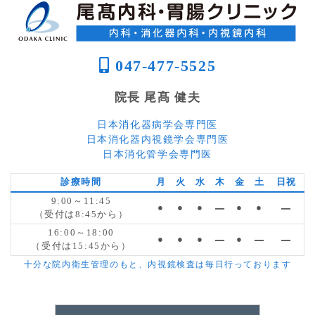
047-477-5525
院長 尾髙 健夫
日本消化器病学会専門医
日本消化器内視鏡学会専門医
日本消化管学会専門医
診療時間
月
火
水
木
金
土
日祝
9:00～11:45
●
●
●
―
●
●
―
（受付は8:45から）
16:00～18:00
●
●
●
―
●
―
―
（受付は15:45から）
十分な院内衛生管理のもと、内視鏡検査は毎日行っております